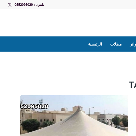
تلفون : 0552095020
تر
مظلات
الرئيسية
T