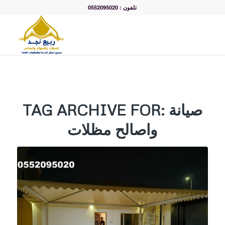
تلفون : 0552095020
صيانة
TAG ARCHIVE FOR:
واصالح مظلات