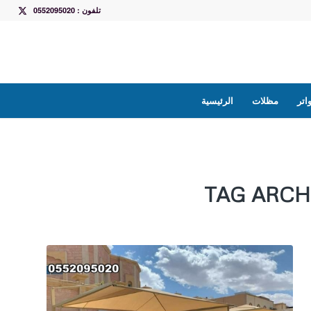
تلفون : 0552095020
تر
مظلات
الرئيسية
TAG ARCH