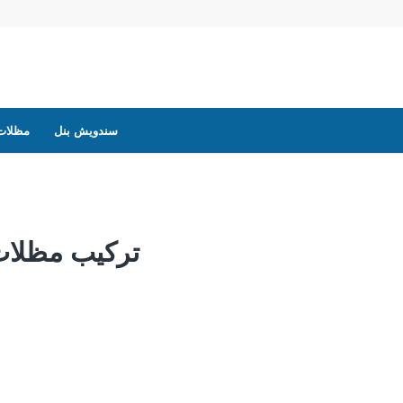
سندويش بنل
مظلات
تركيب مظلات 