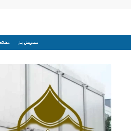
سندويش بنل
مظلات