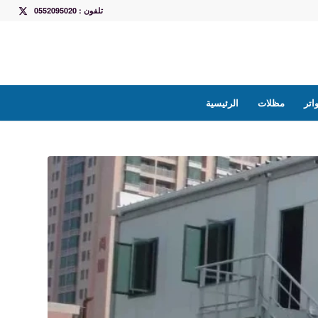
تلفون : 0552095020
تر
مظلات
الرئيسية