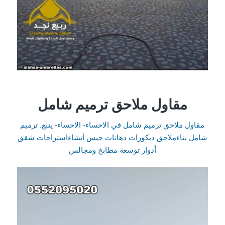
مقاول ملاحق ترميم شامل
مقاول ملاحق ترميم شامل في الاحساء- الاحساء- ينبع. ترميم
شامل بناءملاحق ديكورات دهانات جبس أنشاءاستراحات شقق
أدوار توسعة مطابخ ومجالس