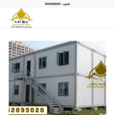
تلفون : 0552095020