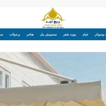
 وسواتر
خيام
بيوت شعر
سندويش بنل
هناجر
برجولات
سوا