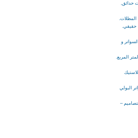
ت حدائق,
 المظلات.
 حقيقي.
سواتر و
تر المربع.
ك PVC –
ر البولي
تصاميم –