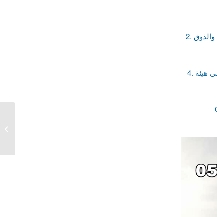
2. نلبي جميع رغبات العملاء في تنفيذ اى شكل يناسب ديكورات المكان ويميزه بالفخامة والذوق
4. تعمل المظلات لدينا على توفير حماية كاملة للسيارات بنسبة 100% ويوجد نوع آخر على هيئة
مقاول ملاحق مقاول عظم
الاحساء