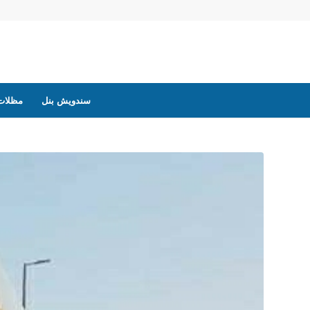
سندويش بنل
مظلات