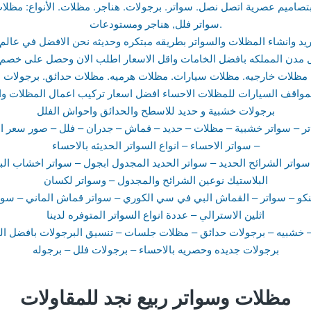
تصاميم عصرية اتصل نصل. سواتر. برجولات. هناجر. مظلات. الأنواع: مظلا
سواتر فلل, هناجر ومستودعات.
يد وانشاء المظلات والسواتر بطريقه مبتكره وحديثه نحن الافضل في عالم
مدن المملكه بافضل الخامات واقل الاسعار اطلب الان وحصل على خصم
مظلات خارجيه. مظلات سيارات. مظلات هرميه. مظلات حدائق. برجولات
مواقف السيارات للمظلات الاحساء افضل اسعار تركيب اعمال المظلات وال
برجولات خشبية و حديد للاسطح والحدائق واحواش الفلل
تر – سواتر خشبية – مظلات – حديد – قماش – جدران – فلل – صور سعر الم
– سواتر الاحساء – انواع السواتر الحديثه بالاحساء
سواتر الشرائح الحديد – سواتر الحديد المجدول ابجول – سواتر اخشاب البلاستي
البلاستيك نوعين الشرائح والمجدول – وسواتر لكسان
كو – سواتر – القماش البي في سي الكوري – سواتر قماش الماني – سوات
اثلين الاسترالي – عددة انواع السواتر المتوفره لدينا
 خشبيه – برجولات حدائق – مظلات جلسات – تنسيق البرجولات بافضل ال
برجولات جديده وحصريه بالاحساء – برجولات فلل – برجوله
مظلات وسواتر ربيع نجد للمقاولات