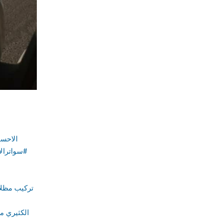
الاحسا
#سواترالا
الكثيري م