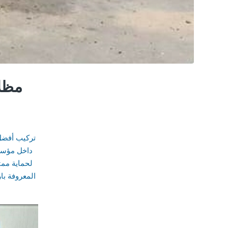
مظلا
تركيب أفضل 
داخل مؤسسة
لحماية ممت
المعروفة با