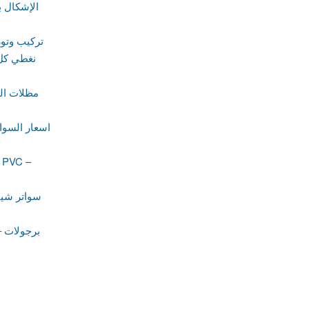
الإشكال ب
تركيب وتور
نغطي كل 
مظلات ال
اسعار السوا
سواتر شين
برجولات –