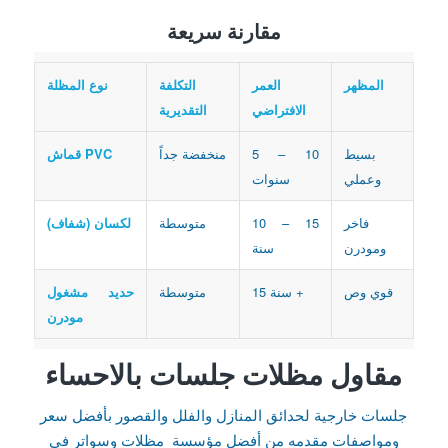
مقارنة سريعة
المظهر
العمر
التكلفة
نوع المظلة
الافتراضي
التقديرية
بسيط
5 – 10
منخفضة جداً
قماش PVC
وعملي
سنوات
فاخر
10 – 15
متوسطة
لكسان (شفاف)
ومودرن
سنة
قوي وص
15 سنة +
متوسطة
حديد مشغول
مودرن
مقاول مظلات جلسات بالاحساء
جلسات خارجية لحدائق المنازل والفلل والقصور بأفضل سعر
ومواصفات مقدمه من أفضل مؤسسة مظلات وسواتر في