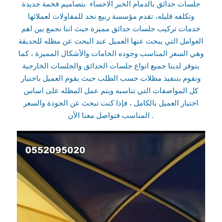
جلسات حدائق بالدمام الخبر الاحساء بتصاميم فخمة جديدة
وتكلفه قليله، تقدم مؤسسة ربيع نجد للمقاولات لعملائها
خدمات تركيب جلسات حدائق مميزة حيث اننا نجمع بين اهم
العوامل التي يبحث عنها العميل عند البحث عن مظله للحديقة
وهي السعر المناسب وجوده الخامات والأشكال المميزة ، كما
يتوفر لدينا جميع انواع جلسات الحدائق والجلسات الخارجية
ونقوم بتنفيذ مظلات حسب الطلب حيث يقوم العميل باختيار
كل المواصفات التي تناسبه ويتم عمل المظله على اساس
اختيار العميل بالكامل ، فإذا كنت تبحث عن الجودة والسعر
المناسب فتواصل معنا الأن .