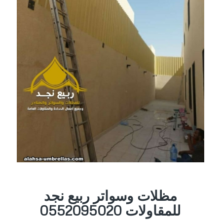
مظلات وسواتر ربيع نجد
للمقاولات 0552095020