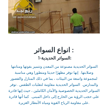
انواع السواتر :
1-السواتر الحديدية:
السواتر الحديدية مصنوعة من المعدن وتتميز بقوتها ومتانتها
وصلابتها. إنها توفر مظهرًا حديثا ومتطورا وهي مناسبة
لمجموعة واسعة من البيئات ، بما في ذلك المنازل والقصور
والمدارس. السواتر الحديدية مقاومة لتقلبات الطقس . توفر
السواتر الحديدية الخصوصية والأمان الكاملين ، حيث إنها قادرة
على حجب الرؤية من الخارج إلى داخل المبنى. كما أنها قادرة
على مقاومة الرياح القوية ومياه الأمطار الغزيرة.