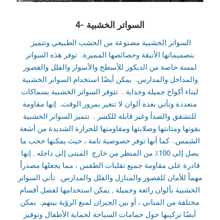
4- السواتر الخشبية
السواتر الخشبية مصنوعة من الخشب الطبيعي وتتميز
بتصميماتها الأنيقة وخصائصها المميزة. توفر هذه السواتر
لمسة خاصة من الديكور للأسطح والأسوار والفلل والقصور
والمداخل والمدارس. يمكن أيضًا استخدام السواتر الخشبية
لبناء أكواخ جميلة وجذابة . تتوفر السواتر الخشبية بسماكات
متعددة وتأتي بعدة ألوان لا تتغير بمرور الوقت. إنها مقاومة
للتشقق والصدأ وغير قابلة للكسر . تتميز السواتر الخشبية
بقوتها ومتانتها وصلابتها ومقاومتها للحرارة الشديدة من أشعة
الشمس. كما أنها توفر خصوصية تامة ، حيث يمكنها حجب ما
يصل إلى 100٪ من المنظر من خارج المبنى إلى داخله . إنها
قادرة على مقاومة جميع تقلبات الطقس ، مما يجعلها مصدراً
مهماً للأمان للقصور والمنازل والفلل والمدارس. تأتي السواتر
الخشبية بألوان رائعة وجميلة , يمكن استخدامها لفصل أقسام
مختلفة من المباني ، أو بين الجيران لمنع الرؤية بينهم. يمكن
أيضًا تركيبها حول حمامات السباحة لحماية الأطفال وتوفير