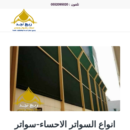
تلفون : 0552095020
انواع السواتر الاحساء-سواتر